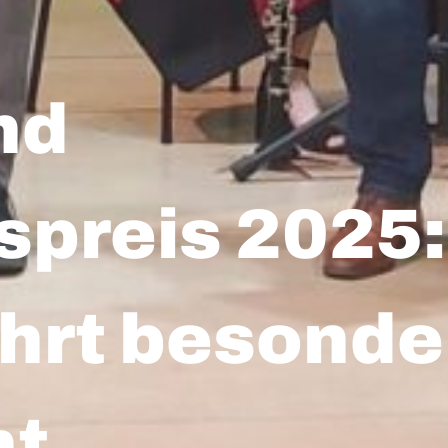
nd
spreis 2025:
ehrt besonde
nt