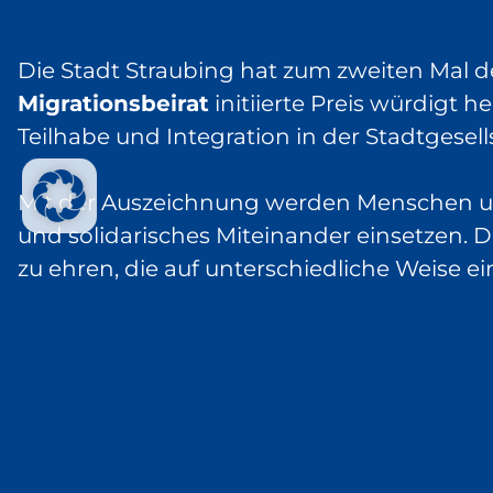
Die Stadt Straubing hat zum zweiten Mal 
Migrationsbeirat
initiierte Preis würdig
Teilhabe und Integration in der Stadtgesell
Mit der Auszeichnung werden Menschen und 
und solidarisches Miteinander einsetzen. Di
zu ehren, die auf unterschiedliche Weise e
Im Mittelpunkt ihrer Arbeit stehen unte
die intensive Begleitung geflüchteter 
die Unterstützung sozial benachteiligte
sowie couragiertes Engagement in Kris
Text-