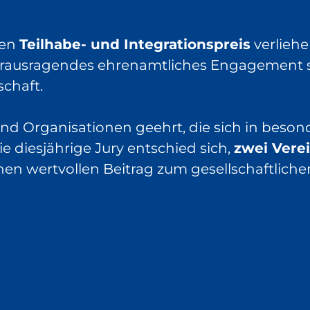
den
Teilhabe- und Integrationspreis
verlieh
t herausragendes ehrenamtliches Engagement
schaft.
Organisationen geehrt, die sich in besonde
e diesjährige Jury entschied sich,
zwei Vere
inen wertvollen Beitrag zum gesellschaftlich
r anderem:
Menschen,
r Gruppen,
engebieten.