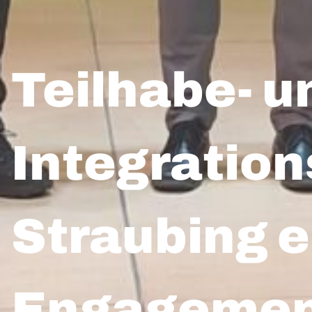
Teilhabe- u
Integration
Straubing 
Engageme