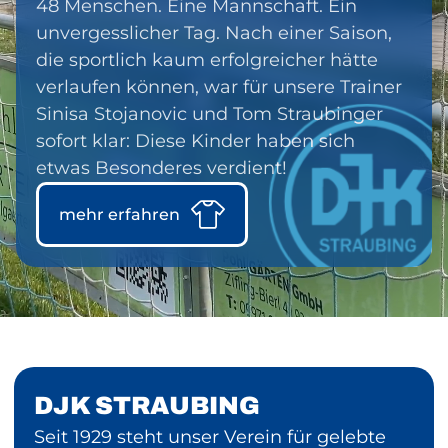
48 Menschen. Eine Mannschaft. Ein
unvergesslicher Tag. Nach einer Saison,
die sportlich kaum erfolgreicher hätte
verlaufen können, war für unsere Trainer
Sinisa Stojanovic und Tom Straubinger
sofort klar: Diese Kinder haben sich
etwas Besonderes verdient!
mehr erfahren
Nahaufnahme
vom
Text-
Tor
Bereich
bei
DJK STRAUBING
überspringen
der
Seit 1929 steht unser Verein für gelebte
DJK