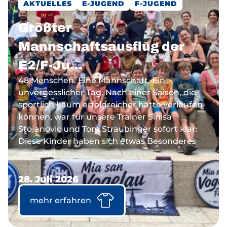
AKTUELLES
E-JUGEND
F-JUGEND
Größter
Mannschaftsausflug der
E2/F-Ju…
48 Menschen. Eine Mannschaft. Ein
unvergesslicher Tag. Nach einer Saison, die
sportlich kaum erfolgreicher hätte verlaufen
können, war für unsere Trainer Sinisa
Stojanovic und Tom Straubinger sofort klar:
Diese Kinder haben sich etwas Besonderes
verdient!
28. Juli 2026
mehr erfahren