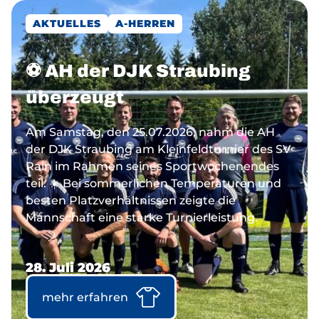
AKTUELLES
A-HERREN
⚽ AH der DJK Straubing
überzeugt
Am Samstag, den 25.07.2026, nahm die AH
der DJK Straubing am Kleinfeldturnier des SV
Rain im Rahmen seines Sportwochenendes
teil. ☀️ Bei sommerlichen Temperaturen und
besten Platzverhältnissen zeigte die
Mannschaft eine starke Turnierleistung.
28. Juli 2026
mehr erfahren