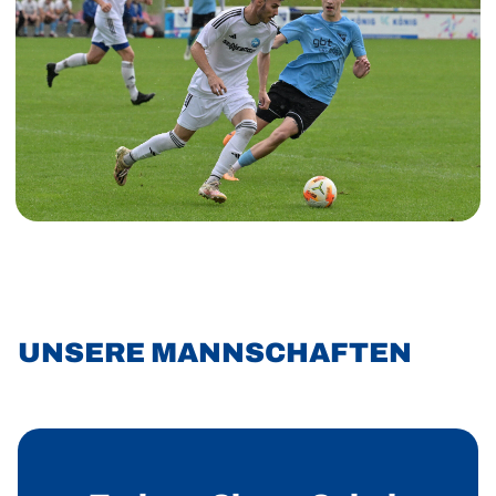
Info-
UNSERE MANNSCHAFTEN
Karten
überspringen